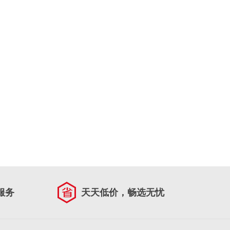
服务
天天低价，畅选无忧