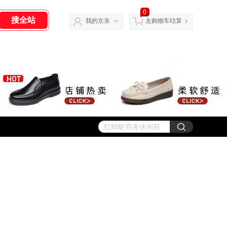
0
我的京东
去购物车结算