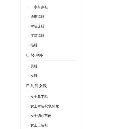
.
一字带凉鞋
.
通勤凉鞋
.
时装凉鞋
.
罗马凉鞋
.
拖鞋
.
轻户外
男鞋
.
女鞋
.
时尚女靴
女士马丁靴
.
女士时装靴/长筒靴
.
女士切尔西靴
.
女士工装鞋