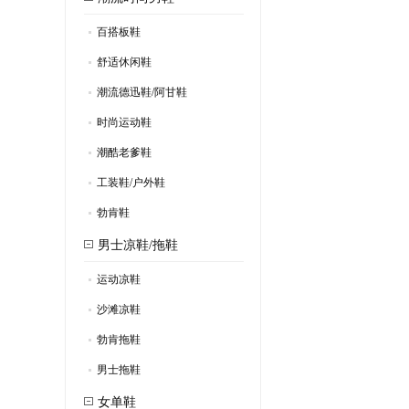
百搭板鞋
.
舒适休闲鞋
.
潮流德迅鞋/阿甘鞋
.
时尚运动鞋
.
潮酷老爹鞋
.
工装鞋/户外鞋
.
勃肯鞋
.
男士凉鞋/拖鞋
运动凉鞋
.
沙滩凉鞋
.
勃肯拖鞋
.
男士拖鞋
.
女单鞋