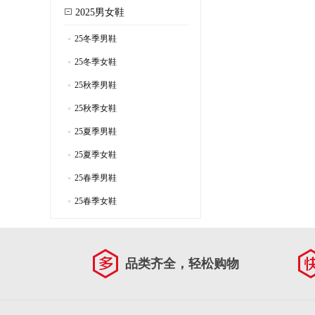
2025男女鞋
25冬季男鞋
.
25冬季女鞋
.
25秋季男鞋
.
25秋季女鞋
.
25夏季男鞋
.
25夏季女鞋
.
25春季男鞋
.
25春季女鞋
.
品类齐全，轻松购物